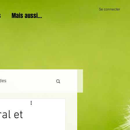
Se connecter
s
Mais aussi...
des
al et