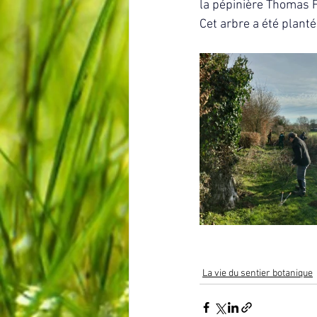
la pépinière Thomas F
Cet arbre a été plan
La vie du sentier botanique