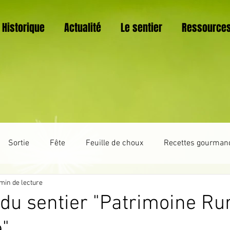
Historique
Actualité
Le sentier
Ressource
Sortie
Fête
Feuille de choux
Recettes gourman
min de lecture
Trucs et astuces
La vie du sentier botanique
Vannerie
 du sentier "Patrimoine Rur
"