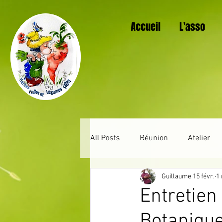
Accueil
L'asso
All Posts
Réunion
Atelier
Guillaume
15 févr.
1 
Au jardin mois après mois
Entretien
Botanique