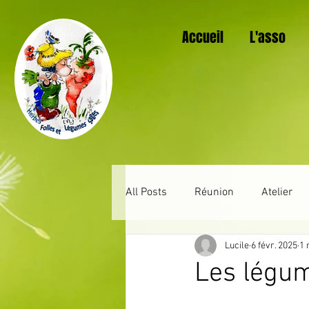
Accueil
L'asso
All Posts
Réunion
Atelier
Lucile
6 févr. 2025
1 
Au jardin mois après mois
Les légum