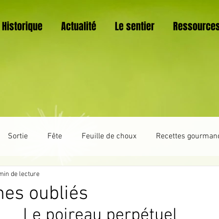
Historique
Actualité
Le sentier
Ressource
Sortie
Fête
Feuille de choux
Recettes gourman
min de lecture
Trucs et astuces
La vie du sentier botanique
Vannerie
es oubliés
Le poireau perpétuel