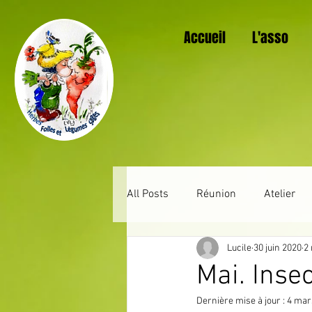
Accueil
L'asso
All Posts
Réunion
Atelier
Lucile
30 juin 2020
2 
Au jardin mois après mois
Mai. Insec
Dernière mise à jour :
4 mar