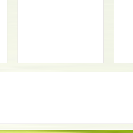
La récolte des greffons
Que f
d'arbres fruitiers
jardi