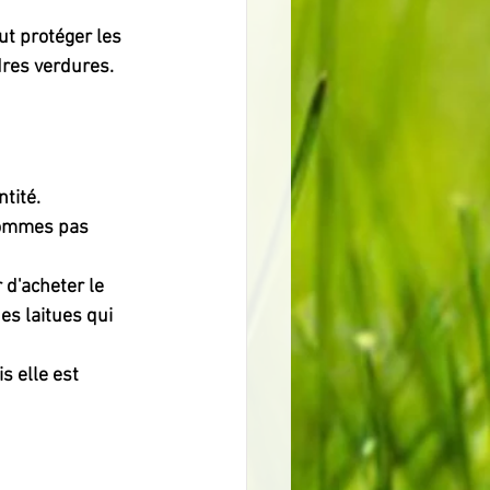
ut protéger les 
dres verdures.
tité.
 sommes pas 
 d'acheter le 
es laitues qui 
s elle est 