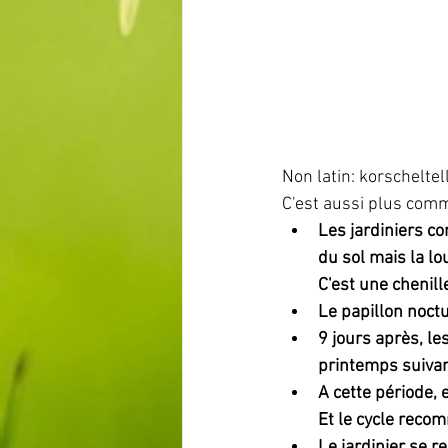
Non latin: korscheltell
C'est aussi plus comm
Les jardiniers co
du sol mais la lo
C'est une chenill
Le papillon noctu
9 jours après, le
printemps suivan
A cette période,
Et le cycle reco
Le jardinier se r