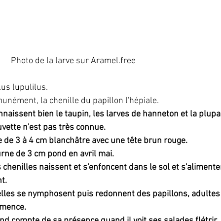
                                               Photo de la larve sur Aramel.free
us lupulilus. 
unément, la chenille du papillon l'hépiale.
nnaissent bien le taupin, les larves de hanneton et la plupa
uvette n'est pas très connue. 
e de 3 à 4 cm blanchâtre avec une tête brun rouge.
rne de 3 cm pond en avril mai. 
s chenilles naissent et s'enfoncent dans le sol et s'alimente
t.
 elles se nymphosent puis redonnent des papillons, adultes
mmence.
end compte de sa présence quand il voit ses salades flétrir.