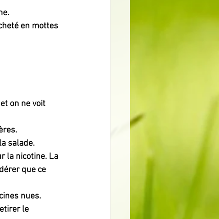
ne.
acheté en mottes 
et on ne voit 
ères.
la salade.
r la nicotine. La 
idérer que ce 
cines nues.  
tirer le 