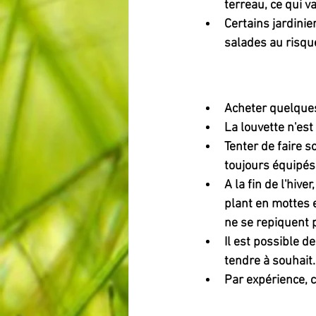
terreau, ce qui va
Certains jardinie
salades au risque
Acheter quelques
La louvette n'es
Tenter de faire 
toujours équipés 
A la fin de l'hive
plant en mottes e
ne se repiquent p
Il est possible d
tendre à souhait.
Par expérience, c