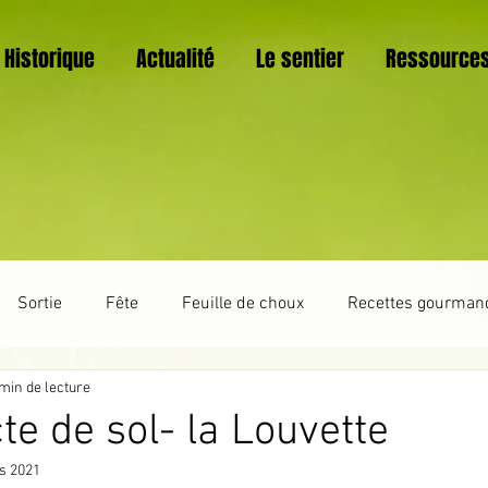
Historique
Actualité
Le sentier
Ressource
Sortie
Fête
Feuille de choux
Recettes gourman
min de lecture
Trucs et astuces
La vie du sentier botanique
Vannerie
te de sol- la Louvette
s 2021