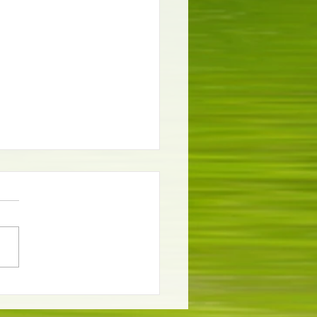
aire en février dans mon
n ?