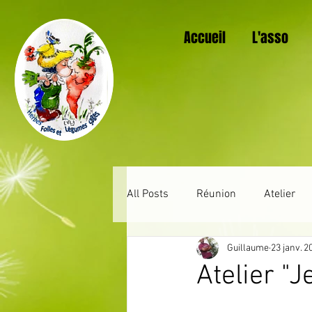
Accueil
L'asso
All Posts
Réunion
Atelier
Guillaume
23 janv. 2
Au jardin mois après mois
Atelier "