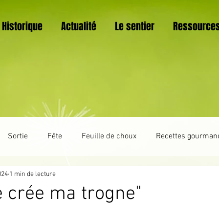
Historique
Actualité
Le sentier
Ressource
Sortie
Fête
Feuille de choux
Recettes gourman
024
1 min de lecture
Trucs et astuces
La vie du sentier botanique
Vannerie
Je crée ma trogne"