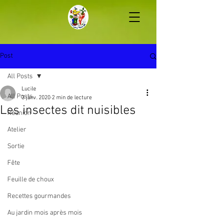
Post
All Posts
Lucile
All Posts
3 janv. 2020
2 min de lecture
Les insectes dit nuisibles
Réunion
Atelier
Sortie
Fête
Feuille de choux
Recettes gourmandes
Au jardin mois après mois