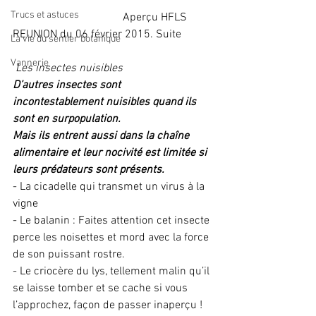
Trucs et astuces
                                       Aperçu HFLS 
REUNION du 06 février 2015. Suite
La vie du sentier botanique
Vannerie
 Les insectes nuisibles
D’autres insectes sont 
incontestablement nuisibles quand ils 
sont en surpopulation.
Mais ils entrent aussi dans la chaîne 
alimentaire et leur nocivité est limitée si 
leurs prédateurs sont présents.
- La cicadelle qui transmet un virus à la 
vigne
- Le balanin : Faites attention cet insecte 
perce les noisettes et mord avec la force 
de son puissant rostre.
- Le criocère du lys, tellement malin qu’il 
se laisse tomber et se cache si vous 
l’approchez, façon de passer inaperçu ! 