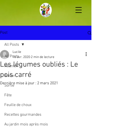
Post
All Posts
Lucile
All Posts
16 avr. 2020
2 min de lecture
Les légumes oubliés : Le
Réunion
pois carré
Atelier
Dernière mise à jour :
2 mars 2021
Sortie
Fête
Feuille de choux
Recettes gourmandes
Au jardin mois après mois