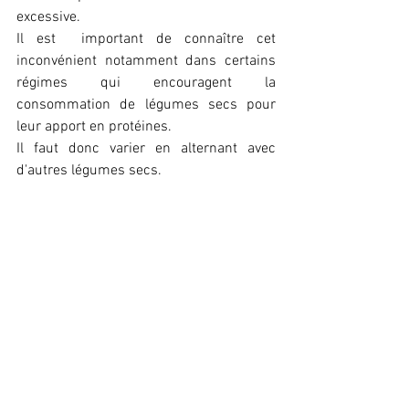
excessive.
Il est  important de connaître cet 
inconvénient notamment dans certains 
régimes qui encouragent la 
consommation de légumes secs pour 
leur apport en protéines. 
Il faut donc varier en alternant avec 
d'autres légumes secs.
                    Une consommation 
raisonnable en fait cependant un 
excellent légume sec.
Feuille de choux