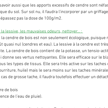
t savoir aussi que les apports excessifs de cendre sont néfa
ique du sol. Sur sol nu, il faudra l'incorporer par un griffage
 dépassez pas la dose de 100g/m2.
la lessive, les mauvaises odeurs, nettoyer... : 
à la cendre de bois est non seulement écologique, puisque n
 quasi nul (cendres et eau). La lessive à la cendre est très 
te. La cendre de bois contient de la potasse, un tensio-actif
 donne ses vertus nettoyantes. Elle sera efficace sur le bla
ous les types de tissus. Elle sera très active sur les taches
ourriture, huile) mais le sera moins sur les taches minéral
n cas de grosse tache, il faudra toutefois effectuer un détac
e de bois 
rence de l’eau de pluie).