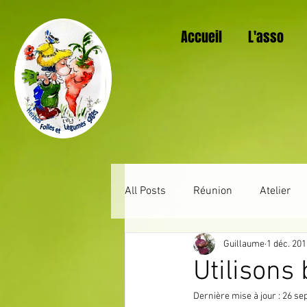
Accueil
L'asso
All Posts
Réunion
Atelier
Guillaume
1 déc. 20
Au jardin mois après mois
Utilisons 
Dernière mise à jour :
26 sep