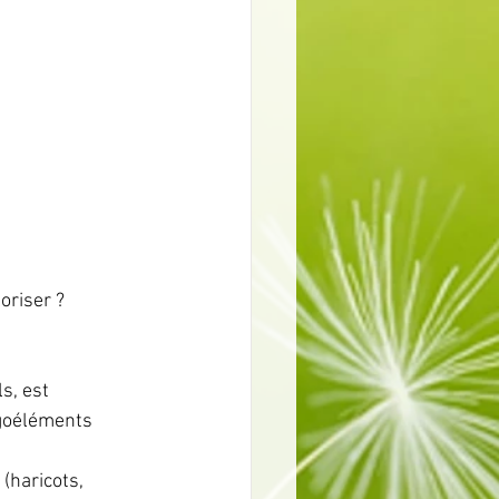
oriser ?
s, est 
igoéléments 
(haricots, 