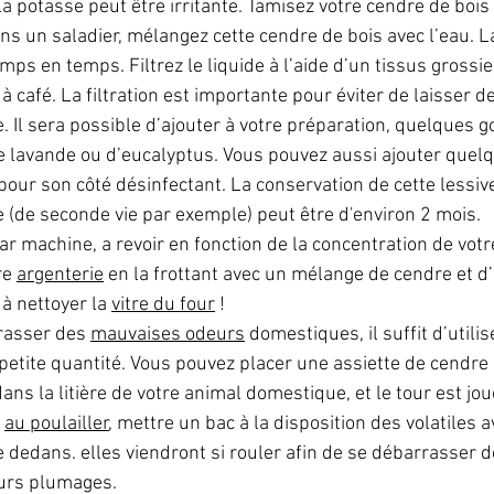
a potasse peut être irritante. Tamisez votre cendre de bois
ans un saladier, mélangez cette cendre de bois avec l’eau. 
s en temps. Filtrez le liquide à l’aide d’un tissus grossier
e à café. La filtration est importante pour éviter de laisser 
. Il sera possible d’ajouter à votre préparation, quelques g
 lavande ou d’eucalyptus. Vous pouvez aussi ajouter quelq
 pour son côté désinfectant. La conservation de cette lessiv
(de seconde vie par exemple) peut être d'environ 2 mois.
r machine, a revoir en fonction de la concentration de votre
re 
argenterie
 en la frottant avec un mélange de cendre et d’
à nettoyer la 
vitre du four
 !
rasser des 
mauvaises odeurs
 domestiques, il suffit d’utili
 petite quantité. Vous pouvez placer une assiette de cendre d
ns la litière de votre animal domestique, et le tour est jou
 
au poulailler
, mettre un bac à la disposition des volatiles 
dedans. elles viendront si rouler afin de se débarrasser d
eurs plumages.