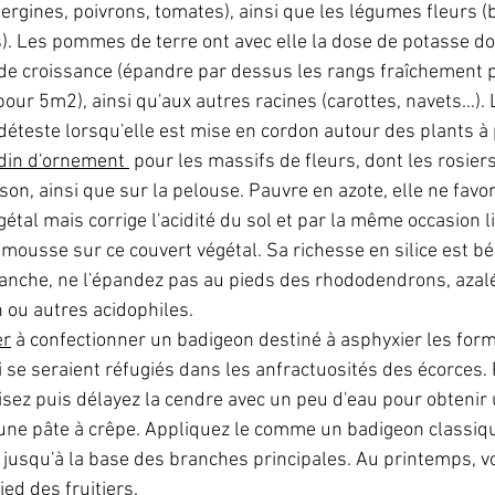
rgines, poivrons, tomates), ainsi que les légumes fleurs (b
s). Les pommes de terre ont avec elle la dose de potasse don
de croissance (épandre par dessus les rangs fraîchement p
our 5m2), ainsi qu'aux autres racines (carottes, navets…). 
déteste lorsqu'elle est mise en cordon autour des plants à 
rdin d'ornement 
 pour les massifs de fleurs, dont les rosiers
ison, ainsi que sur la pelouse. Pauvre en azote, elle ne favor
étal mais corrige l'acidité du sol et par la même occasion l
a mousse sur ce couvert végétal. Sa richesse en silice est b
nche, ne l'épandez pas au pieds des rhododendrons, azalé
 ou autres acidophiles.
er
 à confectionner un badigeon destiné à asphyxier les for
 se seraient réfugiés dans les anfractuosités des écorces. 
isez puis délayez la cendre avec un peu d'eau pour obtenir
'une pâte à crêpe. Appliquez le comme un badigeon classique
 jusqu'à la base des branches principales. Au printemps, 
ed des fruitiers.