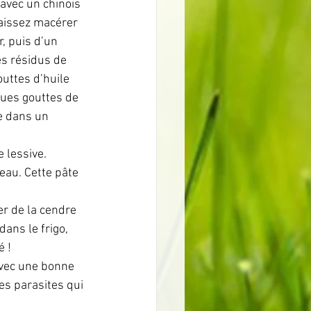
 avec un chinois 
Laissez macérer 
, puis d’un 
des résidus de 
outtes d’huile 
ues gouttes de 
e dans un 
 lessive.
eau. Cette pâte 
ser de la cendre 
ans le frigo, 
é !
avec une bonne 
es parasites qui 