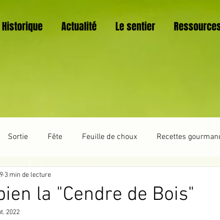
Historique
Actualité
Le sentier
Ressource
Sortie
Fête
Feuille de choux
Recettes gourman
19
3 min de lecture
Trucs et astuces
La vie du sentier botanique
Vannerie
bien la "Cendre de Bois"
t. 2022