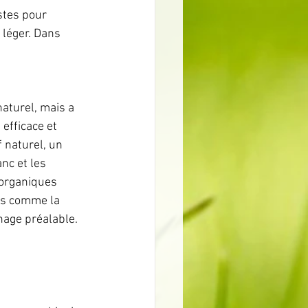
stes pour 
 léger. Dans 
aturel, mais a 
efficace et 
 naturel, un 
nc et les 
 organiques 
es comme la 
hage préalable. 