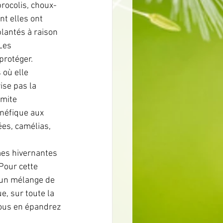
rocolis, choux-
t elles ont 
lantés à raison 
Les 
protéger.
 où elle 
ise pas la 
imite 
énéfique aux 
es, camélias, 
mes hivernantes 
Pour cette 
 un mélange de 
, sur toute la 
vous en épandrez 