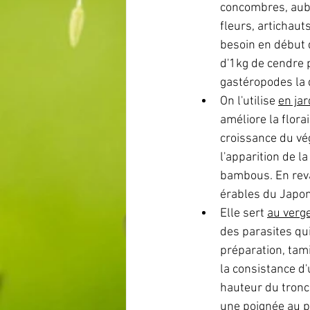
concombres, aube
fleurs, artichaut
besoin en début 
d'1kg de cendre p
gastéropodes la 
On l'utilise 
en ja
améliore la flora
croissance du vég
l'apparition de l
bambous. En reva
érables du Japon
Elle sert 
au verg
des parasites qui
préparation, tam
la consistance d
hauteur du tronc
une poignée au pi