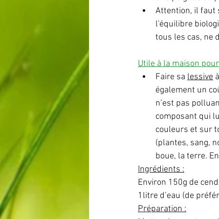
Attention, il fau
l'équilibre biolog
tous les cas, ne
Utile à la maison pour 
Faire sa 
lessive
 
également un coût
n’est pas polluan
composant qui lui
couleurs et sur t
(plantes, sang, n
boue, la terre. E
Ingrédients :
Environ 150g de cendr
1litre d’eau (de préfé
Préparation :