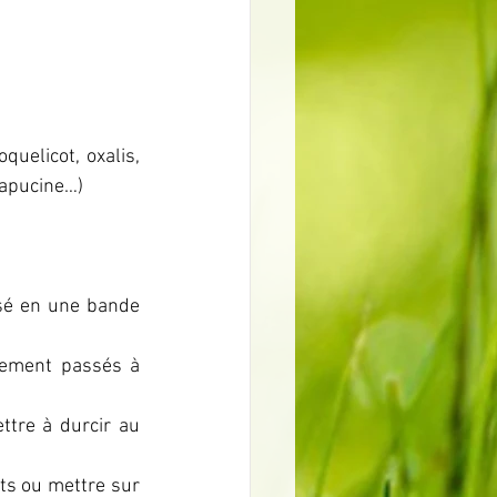
elicot, oxalis,  
capucine…)
sé en une bande 
lement passés à 
tre à durcir au 
ts ou mettre sur 