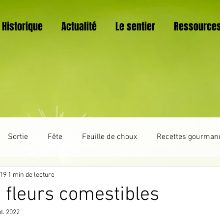
Historique
Actualité
Le sentier
Ressource
Sortie
Fête
Feuille de choux
Recettes gourman
019
1 min de lecture
Trucs et astuces
La vie du sentier botanique
Vannerie
 fleurs comestibles
t. 2022