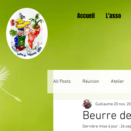
Accueil
L'asso
All Posts
Réunion
Atelier
Guillaume
20 nov. 2
Au jardin mois après mois
Beurre de
Dernière mise à jour :
26 sep